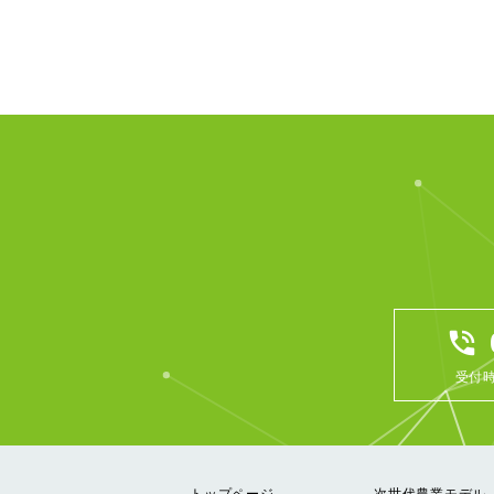
phone_in_talk
受付時
トップページ
次世代農業モデル