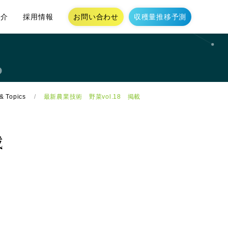
お問い合わせ
収穫量推移予測
紹介
採用情報
& Topics
最新農業技術 野菜vol.18 掲載
載