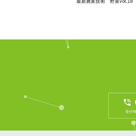
最新農業技術 野菜vol.
phone_in_talk
受付時