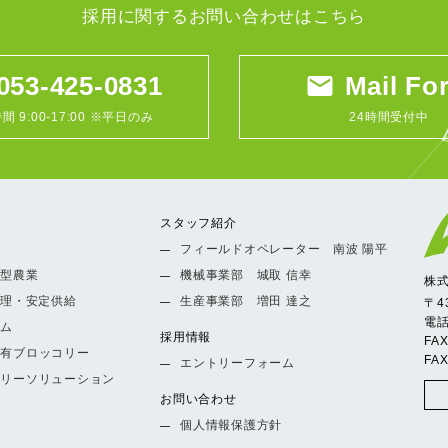
採用に関するお問い合わせはこちら
053-425-0831
email
Mail Fo
間 9:00-17:00 ※平日のみ
24時間受付中
スタッフ紹介
フィールドオペレーター 南波 陽平
ー型農業
機械事業部 城取 信幸
株
管理・安定供給
生産事業部 増田 達之
〒4
電話
テム
採用情報
FA
含有ブロッコリー
FA
エントリーフォーム
コリーソリューション
お問い合わせ
個人情報保護方針