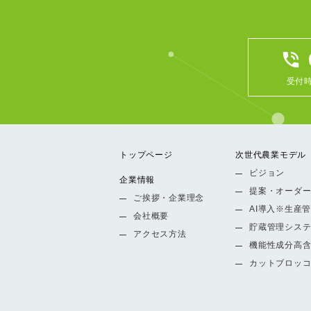
phone_in_talk
受付時
トップページ
次世代農業モデル
ビジョン
企業情報
提案・オーダ
ご挨拶・企業理念
AI導入※生産
会社概要
貯蔵管理シス
アクセス方法
機能性成分高
カットブロッ